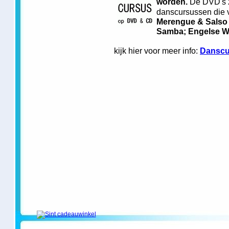
worden.
De DVD's z
danscursussen die v
Merengue & Salso
Samba; Engelse Wa
kijk hier voor meer info:
Danscu