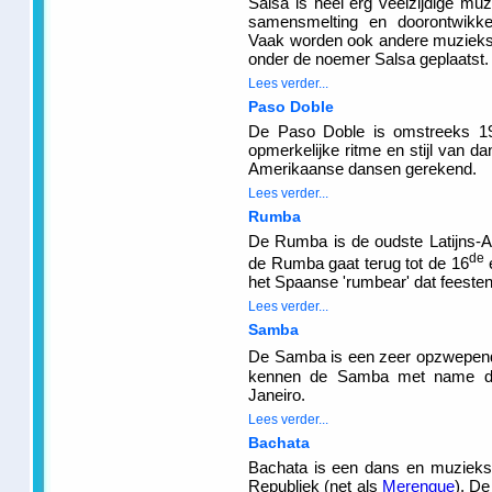
Salsa is heel erg veelzijdige muzi
samensmelting en doorontwikke
Vaak worden ook andere muzieks
onder de noemer Salsa geplaatst.
Lees verder...
Paso Doble
De Paso Doble is omstreeks 19
opmerkelijke ritme en stijl van d
Amerikaanse dansen gerekend.
Lees verder...
Rumba
De Rumba is de oudste Latijns-
de
de Rumba gaat terug tot de 16
het Spaanse 'rumbear' dat feesten
Lees verder...
Samba
De Samba is een zeer opzwepende 
kennen de Samba met name doo
Janeiro.
Lees verder...
Bachata
Bachata is een dans en muzieksti
Republiek (net als
Merengue
). D