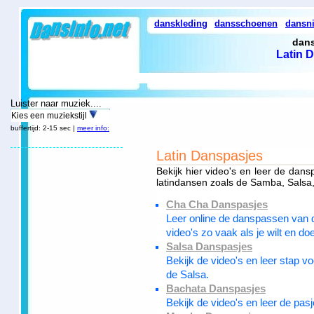
danskleding
dansschoenen
dansn
dans
Latin 
Luister naar muziek....
Kies een muziekstijl
buffertijd: 2-15 sec |
meer info:
Latin Danspasjes
Bekijk hier video's en leer de dan
latindansen zoals de Samba, Sals
Cha Cha Danspasjes
Leer online de danspassen van d
video's zo vaak als je wilt en d
Salsa Danspasjes
Bekijk de video's en leer stap 
de Salsa.
Bachata Danspasjes
Bekijk de video's en leer de pa