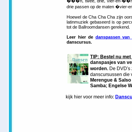
���n, twee, drie, vier-en-��n,
drie passen op de maten �vier
Hoewel de Cha Cha Cha zijn oors
latinmuziek gebaseerd is op per
tot de Ballroomdansen gerekend.
Leer hier de
danspassen van
danscursus.
TIP: Bestel nu met
danspasjes van ve
worden.
De DVD's z
danscursussen die v
Merengue & Salso
Samba; Engelse Wa
kijk hier voor meer info:
Danscu