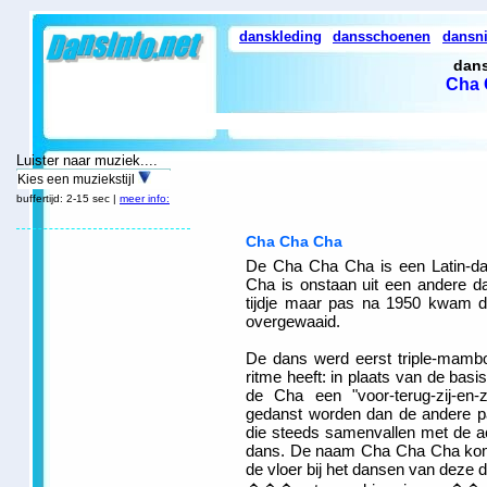
danskleding
dansschoenen
dansn
dans
Cha 
Luister naar muziek....
Kies een muziekstijl
buffertijd: 2-15 sec |
meer info:
Cha Cha Cha
De Cha Cha Cha is een Latin-da
Cha is onstaan uit een andere 
tijdje maar pas na 1950 kwam 
overgewaaid.
De dans werd eerst triple-mamb
ritme heeft: in plaats van de bas
de Cha een "voor-terug-zij-en-zi
gedanst worden dan de andere p
die steeds samenvallen met de a
dans. De naam Cha Cha Cha komt 
de vloer bij het dansen van deze d