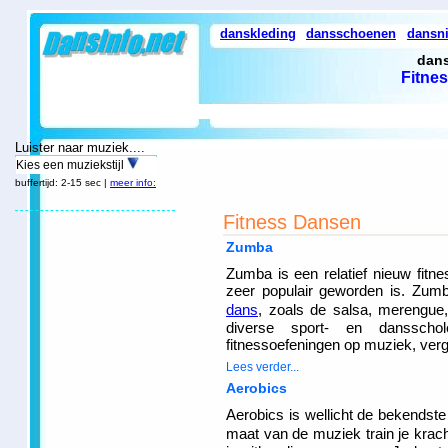
danskleding
dansschoenen
dansn
dans
Fitne
Luister naar muziek....
Kies een muziekstijl
buffertijd: 2-15 sec |
meer info:
Fitness Dansen
Zumba
Zumba is een relatief nieuw fitne
zeer populair geworden is. Zum
dans
, zoals de salsa, merengue
diverse sport- en danssch
fitnessoefeningen op muziek, ver
Lees verder...
Aerobics
Aerobics is wellicht de bekendst
maat van de muziek train je kracht,