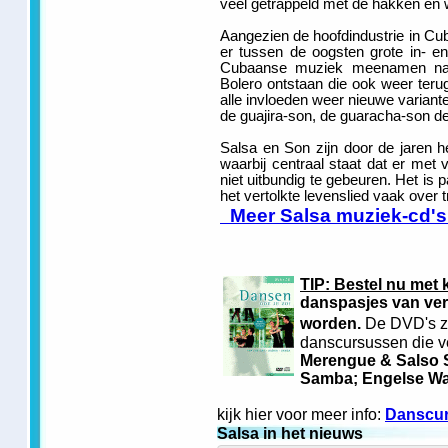
veel getrappeld met de hakken en
Aangezien de hoofdindustrie in Cub
er tussen de oogsten grote in- e
Cubaanse muziek meenamen naar
Bolero ontstaan die ook weer ter
alle invloeden weer nieuwe variant
de guajira-son, de guaracha-son d
Salsa en Son zijn door de jaren 
waarbij centraal staat dat er met 
niet uitbundig te gebeuren. Het is
het vertolkte levenslied vaak over 
Meer Salsa muziek-cd's..
TIP: Bestel nu met 
danspasjes van ver
worden.
De DVD's zi
danscursussen die ve
Merengue & Salso 
Samba; Engelse Wal
kijk hier voor meer info:
Danscur
Salsa in het nieuws