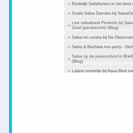
Eindelijk Satisfaction in het land
Gratis Salsa Dansles bij SalsaCl
Live salsaband Pimiento bij Sals
Zeist (persbericht) (Blog)
Salsa en rumba bij De Observan
Salsa & Bachata mix-party - Dicht
Salsa op de pianoschool in Briell
(Blog)
Latijns zonnetje bij Aqua Best m
Rolling Stones looking forward t
down in Cuba - Telegraph.co.uk
Proefles salsa beginners - Nieuw
Learn How to Cha, Cha, Cha fr
ABC 27
resultaten uit Google News 