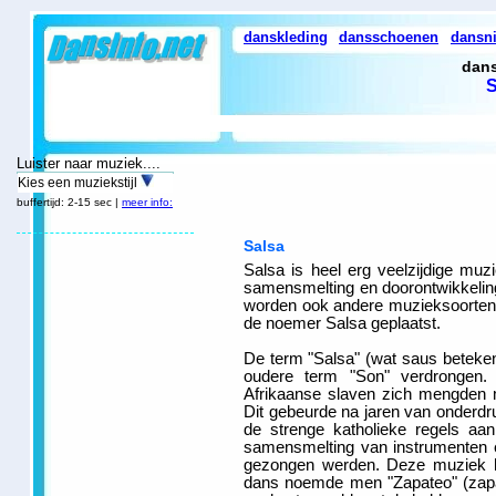
danskleding
dansschoenen
dansn
dans
S
Luister naar muziek....
Kies een muziekstijl
buffertijd: 2-15 sec |
meer info:
Salsa
Salsa is heel erg veelzijdige muzi
samensmelting en doorontwikkelin
worden ook andere muzieksoorte
de noemer Salsa geplaatst.
De term "Salsa" (wat saus betekend
oudere term "Son" verdrongen.
Afrikaanse slaven zich mengden 
Dit gebeurde na jaren van onderdru
de strenge katholieke regels a
samensmelting van instrumenten 
gezongen werden. Deze muziek h
dans noemde men "Zapateo" (zapat