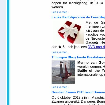
dopen tot Koningsdag. In 2014 
worden.
Lees verder...
Leuke Kadotips voor de Feestda
Met de Sin
menigeen zic
juist aan de
kadotips vo
de Nieuwste
Gadgets. Het
dan � 6,- heb je al een
DVD met d
Lees verder...
Tilburgse Bboy beste Breakdance
Menno van Go
wereld noemen: Hi
Battle of the Y
internationale top
Lees verder...
Gouden Zwaan 2013 voor Bonnie
Op 6 oktober 2013 zijn in Maastri
Zwanen uitgereikt. Danseres Bon