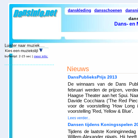
danskleding
dansschoenen
dansn
dans
Dans- en 
Luister naar muziek....
Kies een muziekstijl
buffertijd: 2-15 sec |
meer info:
Nieuws
DansPublieksPrijs 2013
De winnaars van de Dans Publie
februari werden de prijzen, verde
Haagse Theater aan het Spui. Naa
Davide Cocchiara ('The Red Piec
voor de voorstelling 'How Long 
voorstelling 'Red, Yellow & Blue'.
Lees verder...
Dansen tijdens Koningsspelen 2
Tijdens de laatste Koninginnedag
Willem-Alexander plaats. Hij heeft 