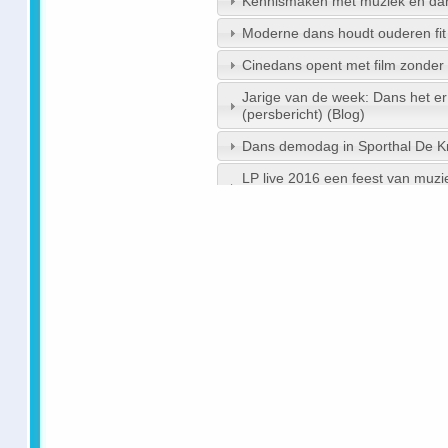
Kennismaken met muziek en dans 
Moderne dans houdt ouderen fit
Cinedans opent met film zonder 
Jarige van de week: Dans het er
(persbericht) (Blog)
Dans demodag in Sporthal De Kr
LP live 2016 een feest van muzie
(persbericht) (Blog)
zang en dans show. - Columbu
Auditie dans bij Danceprofs - Bo
Dans workshopdag bij Sparta V
resultaten uit Google News 