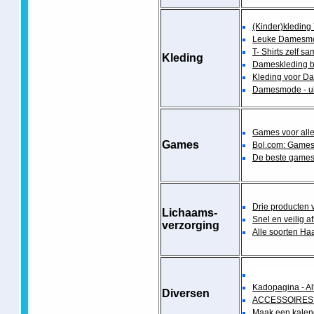
(Kinder)kledin
Leuke Damesm
T- Shirts zelf s
Kleding
Dameskleding b
Kleding voor Da
Damesmode - u
Games voor all
Games
Bol.com: Games 
De beste games 
Drie producten
Lichaams-
Snel en veilig a
verzorging
Alle soorten H
Kadopagina - Al
Diversen
ACCESSOIRES -
Maak een kalend