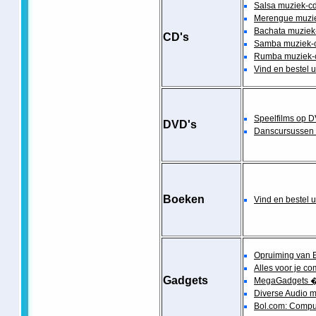
Salsa muziek-cd'
Merengue muziek
Bachata muziek-c
CD's
Samba muziek-cd
Rumba muziek-cd
Vind en bestel 
Speelfilms op 
DVD's
Danscursussen
Boeken
Vind en bestel 
Opruiming van 
Alles voor je c
Gadgets
MegaGadgets �
Diverse Audio 
Bol.com: Compu