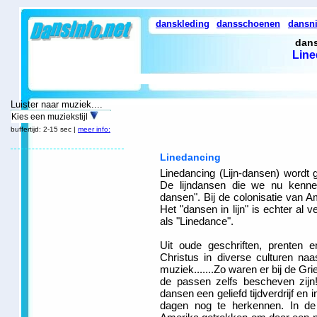
danskleding
dansschoenen
dansn
dans
Line
Luister naar muziek....
Kies een muziekstijl
buffertijd: 2-15 sec |
meer info:
Linedancing
Linedancing (Lijn-dansen) wordt
De lijndansen die we nu kenne
dansen". Bij de colonisatie van 
Het "dansen in lijn" is echter al
als "Linedance".
Uit oude geschriften, prenten e
Christus in diverse culturen na
muziek.......Zo waren er bij de G
de passen zelfs bescheven zijn
dansen een geliefd tijdverdrijf en 
dagen nog te herkennen. In de