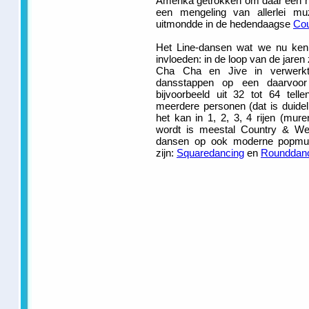
Amerika getrokken om daar een n
een mengeling van allerlei muz
uitmondde in de hedendaagse
Cou
Het Line-dansen wat we nu ken
invloeden: in de loop van de jaren 
Cha Cha en Jive in verwerkt.
dansstappen op een daarvoo
bijvoorbeeld uit 32 tot 64 tel
meerdere personen (dat is duideli
het kan in 1, 2, 3, 4 rijen (mu
wordt is meestal Country & Wes
dansen op ook moderne popmuzi
zijn:
Squaredancing
en
Rounddan