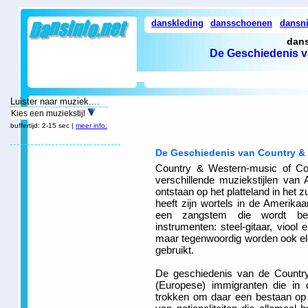
danskleding
dansschoenen
dansn
dans
De Geschiedenis v
Luister naar muziek....
Kies een muziekstijl
buffertijd: 2-15 sec |
meer info:
De Geschiedenis van Country &
Country & Western-music of Co
verschillende muziekstijlen va
ontstaan op het platteland in het z
heeft zijn wortels in de Amerika
een zangstem die wordt beg
instrumenten: steel-gitaar, viool e
maar tegenwoordig worden ook ele
gebruikt.
De geschiedenis van de Countr
(Europese) immigranten die in
trokken om daar een bestaan op