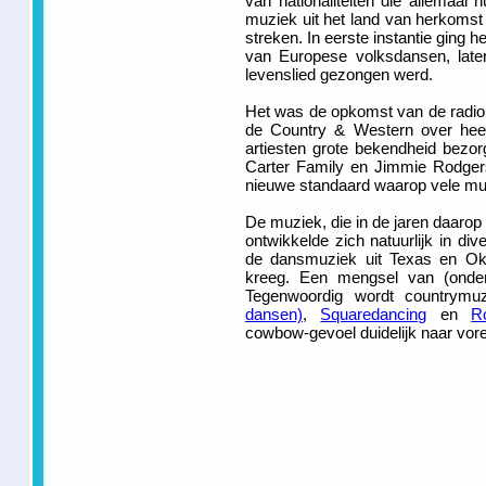
van nationaliteiten die allemaal 
muziek uit het land van herkomst
streken. In eerste instantie ging 
van Europese volksdansen, late
levenslied gezongen werd.
Het was de opkomst van de radio 
de Country & Western over heel
artiesten grote bekendheid bezo
Carter Family en Jimmie Rodgers
nieuwe standaard waarop vele mu
De muziek, die in de jaren daarop
ontwikkelde zich natuurlijk in div
de dansmuziek uit Texas en Ok
kreeg. Een mengsel van (onder 
Tegenwoordig wordt countrym
dansen)
,
Squaredancing
en
R
cowbow-gevoel duidelijk naar voren