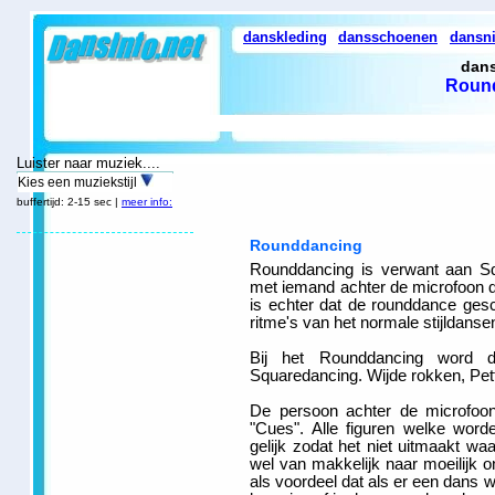
danskleding
dansschoenen
dansn
dans
Roun
Luister naar muziek....
Kies een muziekstijl
buffertijd: 2-15 sec |
meer info:
Rounddancing
Rounddancing is verwant aan Sq
met iemand achter de microfoon di
is echter dat de rounddance ges
ritme's van het normale stijldanse
Bij het Rounddancing word de
Squaredancing. Wijde rokken, Pett
De persoon achter de microfoon
"Cues". Alle figuren welke word
gelijk zodat het niet uitmaakt wa
wel van makkelijk naar moeilijk on
als voordeel dat als er een dans 