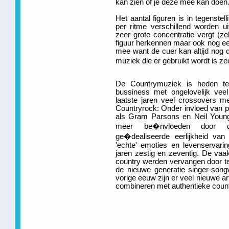
kan zien of je deze mee kan doen
Het aantal figuren is in tegenstel
per ritme verschillend worden 
zeer grote concentratie vergt (zek
figuur herkennen maar ook nog eens
mee want de cuer kan altijd nog 
muziek die er gebruikt wordt is ze
De Countrymuziek is heden ten
bussiness met ongelovelijk veel 
laatste jaren veel crossovers 
Countryrock: Onder invloed van p
als Gram Parsons en Neil Young 
meer be�nvloeden door de 
ge�dealiseerde eerlijkheid van
'echte' emoties en levenservari
jaren zestig en zeventig. De vaa
country werden vervangen door tek
de nieuwe generatie singer-song
vorige eeuw zijn er veel nieuwe ar
combineren met authentieke coun