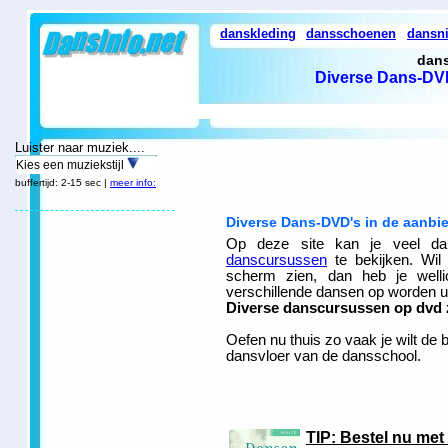
danskleding
dansschoenen
dansn
dans
Diverse Dans-DVD
Luister naar muziek....
Kies een muziekstijl
buffertijd: 2-15 sec |
meer info:
Diverse Dans-DVD's in de aanbi
Op deze site kan je veel da
danscursussen
te bekijken. Wil
scherm zien, dan heb je well
verschillende dansen op worden ui
Diverse danscursussen op dvd z
Oefen nu thuis zo vaak je wilt de b
dansvloer van de dansschool.
TIP: Bestel nu met