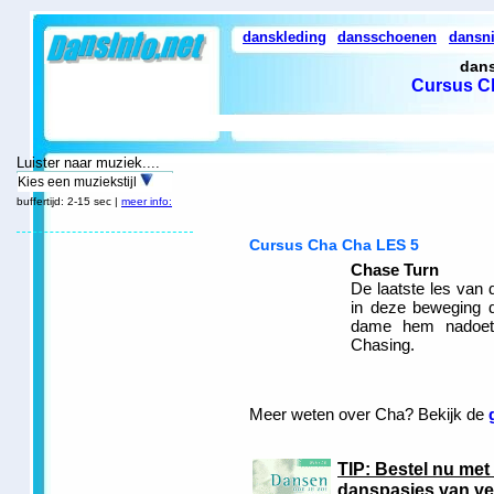
danskleding
dansschoenen
dansn
dans
Cursus C
Luister naar muziek....
Kies een muziekstijl
buffertijd: 2-15 sec |
meer info:
Cursus Cha Cha LES 5
Chase Turn
De laatste les van
in deze beweging 
dame hem nadoet,
Chasing.
Meer weten over Cha? Bekijk de
TIP: Bestel nu met
danspasjes van ve