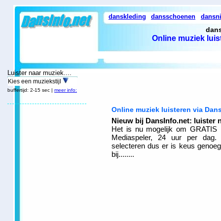
danskleding
dansschoenen
dansn
dans
Online muziek luis
Luister naar muziek....
Kies een muziekstijl
buffertijd: 2-15 sec |
meer info:
Online muziek luisteren via Dans
Nieuw bij DansInfo.net: luister 
Het is nu mogelijk om GRATIS m
Mediaspeler, 24 uur per dag. E
selecteren dus er is keus genoeg
bij........