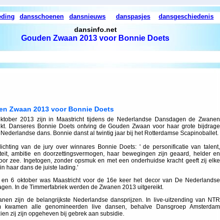
eding
dansschoenen
dansnieuws
danspasjes
dansgeschiedenis
dansinfo.net
Gouden Zwaan 2013 voor Bonnie Doets
n Zwaan 2013 voor Bonnie Doets
ktober 2013 zijn in Maastricht tijdens de Nederlandse Dansdagen de Zwanen
eikt. Danseres Bonnie Doets ontving de Gouden Zwaan voor haar grote bijdrage
Nederlandse dans. Bonnie danst al twintig jaar bij het Rotterdamse Scapinoballet.
ichting van de jury over winnares Bonnie Doets: ' de personificatie van talent,
viteit, ambitie en doorzettingsvermogen, haar bewegingen zijn geaard, helder en
door zee. Ingetogen, zonder opsmuk en met een onderhuidse kracht geeft zij elke
in haar dans de juiste lading.'
 en 6 oktober was Maastricht voor de 16e keer het decor van De Nederlandse
gen. In de Timmerfabriek werden de Zwanen 2013 uitgereikt.
nen zijn de belangrijkste Nederlandse dansprijzen. In live-uitzending van NTR
m kwamen alle genomineerden live dansen, behalve Dansgroep Amsterdam
en zij zijn opgeheven bij gebrek aan subsidie.