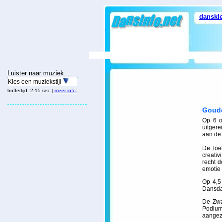
danskl
Luister naar muziek....
Kies een muziekstijl
buffertijd: 2-15 sec |
meer info:
Goude
Op 6 o
uitger
aan de 
De toel
creati
recht 
emotie 
Op 4,5
Dansda
De Zwa
Podiu
aangezi