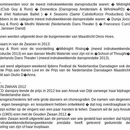
omineerden voor de meest indrukwekkende dansproductie waren: � Midnight
g (Club Guy & Roni) � Domestica (Dansgroep Amsterdam & WArd/waRD) �
re (Het Nationale Ballet ) � 4 Seasons (Samir Calixto/Korzo Producties) De
bbers in de categorie meest indrukwekkende dansprestatie waren: � Dunja Jocic
Guy & Roni) � Medhi Walerski (Nederlands Dans Theater I) � Francesco Curci
 Janssen Danst)
nen werden uitgereikt door de burgemeester van Maastricht Onno Hoes.
naars in van de Zwanen in 2013:
uy & Roni voor de voorstelling �Midnight Rising� (meest indrukwekkende
oductie 2013) en aan danser Medhi Walerski voor zijn rol in �School of Thought�
derlands Dans Theater I (meest indrukwekkende dansprestatie 2013).
ast werd afgelopen weekend tijdens Festival de Nederlandse Dansdagen ook de
hte Prijs aan Keren Levi en de Prijs van de Nederlandse Dansdagen Maastricht
ikt aan Giulio D�Anna.
-
N ZWAAN 2012
D dansjury kende de prijs in 2012 toe aan Anouk van Dijk vanwege haar bijdrage
 Nederlandse dans.
nsgeschiedenis telt vele grote dansers en choreografen. De namen van degenen
n eigen bewegings- en lessysteem hebben ontwikkeld � dat nog overdraagbaar is
ijn echter op de vingers van een paar handen te tellen. Daarom wil de jury Anouk
jk (1965) eren met de Gouden Zwaan 2012.�
en Zwaan wordt uitgereikt aan de persoon van wie gesteld kan worden dat hij/zij
ndrukwekkende/belangwekkende prestatie heeft geleverd gedurende de
eling van zijn of haar loopbaan.