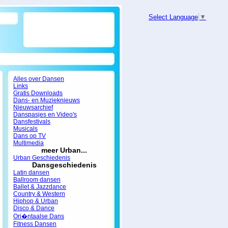
Select Language
▼
Alles over Dansen
Links
Gratis Downloads
Dans- en Muzieknieuws
Nieuwsarchief
Danspasjes en Video's
Dansfestivals
Musicals
Dans op TV
Multimedia
meer Urban...
Urban Geschiedenis
Dansgeschiedenis
Latin dansen
Ballroom dansen
Ballet & Jazzdance
Country & Western
Hiphop & Urban
Disco & Dance
Ori�ntaalse Dans
Fitness Dansen