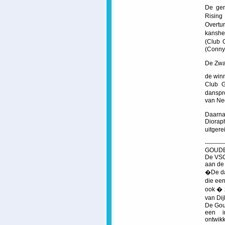
De gen
Risin
Overtu
kanshe
(Club 
(Conny
De Zwa
de win
Club G
danspr
van Ne
Daarna
Diorap
uitgere
----------
GOUDE
De VSC
aan de
�De da
die ee
ook � z
van Di
De Goud
een i
ontwikk