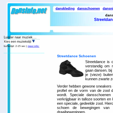
danskleding
dansschoenen
dansn
dans
Streetda
Luister naar muziek....
Kies een muziekstijl
buffertijd: 2-15 sec |
meer info:
Streetdance Schoenen
Streetdance is 
verstandig om 
gaan dansen. bij 
je (vieze) buit
kunnen zwarte z
Verder hebben gewone sneakers o
profiel en de vorm van de zool 
wordt. Speciale dansschoenen 
verkrijgbaar in talloze soorten e
een speciale, gedeelde zool. Hierd
schoen de bewegingen van 
draaibewegingen.