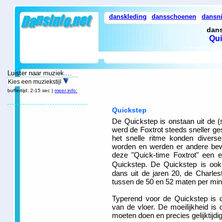
danskleding
dansschoenen
dansn
dans
Qui
Luister naar muziek....
Kies een muziekstijl
buffertijd: 2-15 sec |
meer info:
Quickstep
De Quickstep is onstaan uit de (s
werd de Foxtrot steeds sneller ge
het snelle ritme konden divers
worden en werden er andere bew
deze "Quick-time Foxtrot" een 
Quickstep. De Quickstep is ook
dans uit de jaren 20, de Charles
tussen de 50 en 52 maten per min
Typerend voor de Quickstep is da
van de vloer. De moeilijkheid is
moeten doen en precies gelijktijdi