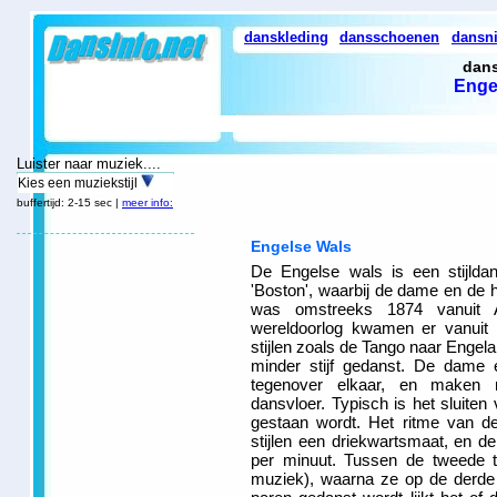
danskleding
dansschoenen
dansn
dans
Enge
Luister naar muziek....
Kies een muziekstijl
buffertijd: 2-15 sec |
meer info:
Engelse Wals
De Engelse wals is een stijlda
'Boston', waarbij de dame en de 
was omstreeks 1874 vanuit 
wereldoorlog kwamen er vanuit 
stijlen zoals de Tango naar Engel
minder stijf gedanst. De dame 
tegenover elkaar, en maken 
dansvloer. Typisch is het sluite
gestaan wordt. Het ritme van d
stijlen een driekwartsmaat, en d
per minuut. Tussen de tweede t
muziek), waarna ze op de derde