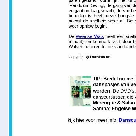
paren gedanst wordt lijkt het of 
'Pendulum Swing', de gang van d
en gaat omlaag, waarbij de snelh
beneden is heeft deze hoogste 
neemt de snelheid weer af. Bov
weer opniew begint.
De
Weense Wals
heeft een snell
minuut), en kenmerkt zich door he
Walsen behoren tot de standaard s
Copyright � DansInfo.net
TIP: Bestel nu met
danspasjes van ve
worden.
De DVD's z
danscursussen die v
Merengue & Salso
Samba; Engelse Wa
kijk hier voor meer info:
Danscu