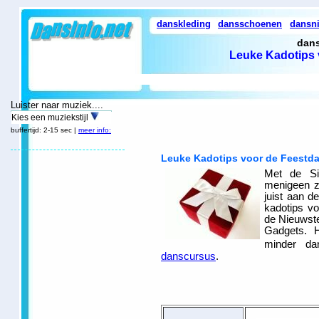
danskleding
dansschoenen
dansn
dans
Leuke Kadotips 
Luister naar muziek....
Kies een muziekstijl
buffertijd: 2-15 sec |
meer info:
Leuke Kadotips voor de Feestd
Met de Si
menigeen zic
juist aan d
kadotips vo
de Nieuwste
Gadgets. H
minder d
danscursus
.