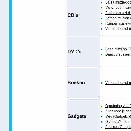
Salsa muziek-cd'
Merengue muziek
Bachata muziek-c
CD's
Samba muziek-cd
Rumba muziek-cd
Vind en bestel 
Speelfilms op 
DVD's
Danscursussen
Boeken
Vind en bestel 
Opruiming van 
Alles voor je c
Gadgets
MegaGadgets �
Diverse Audio 
Bol.com: Compu