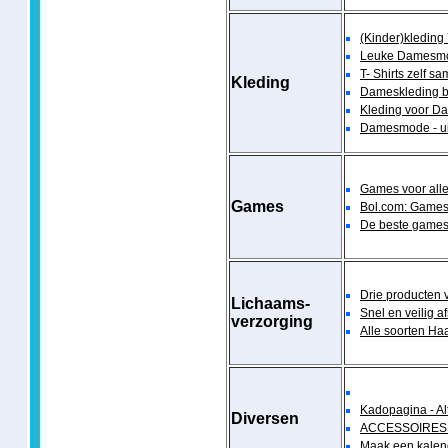
(Kinder)kledin
Leuke Damesm
T- Shirts zelf s
Kleding
Dameskleding b
Kleding voor Da
Damesmode - u
Games voor all
Games
Bol.com: Games 
De beste games 
Drie producten
Lichaams-
Snel en veilig a
verzorging
Alle soorten H
Kadopagina - Al
Diversen
ACCESSOIRES -
Maak een kalend