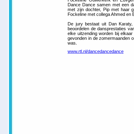
Fockeline Ouwerkerk en Euvgen
Dance Dance samen met een dan
met zijn dochter, Pip met haar g
Fockeline met collega Ahmed en E
De jury bestaat uit Dan Karaty,
beoordelen de dansprestaties va
elke uitzending worden bij elkaa
gevonden in de zomermaanden om
was.
www.rtl.nl/dancedancedance