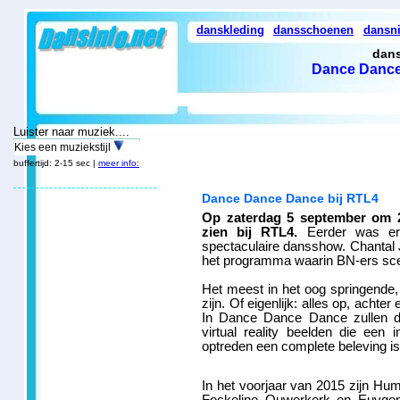
danskleding
dansschoenen
dansn
dans
Dance Dance
Luister naar muziek....
Kies een muziekstijl
buffertijd: 2-15 sec |
meer info:
Dance Dance Dance bij RTL4
Op zaterdag 5 september om 20
zien bij RTL4.
Eerder was er 
spectaculaire dansshow. Chantal
het programma waarin BN-ers sce
Het meest in het oog springende
zijn. Of eigenlijk: alles op, acht
In Dance Dance Dance zullen d
virtual reality beelden die een 
optreden een complete beleving is
In het voorjaar van 2015 zijn Hu