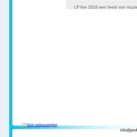
LP live 2016 een feest van muzie
(persbericht) (Blog)
zang en dans show. - Columbu
Auditie dans bij Danceprofs - Bo
Dans workshopdag bij Sparta V
resultaten uit Google News 
info@prof