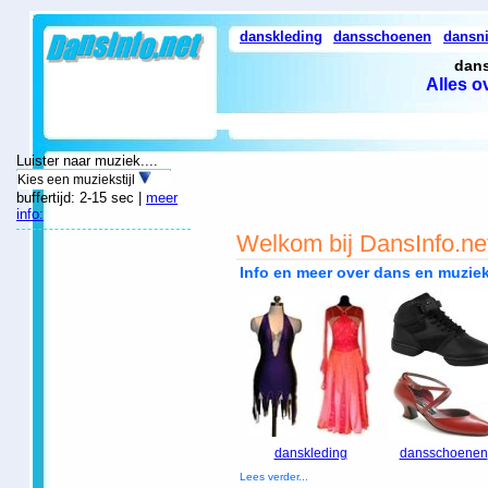
danskleding
dansschoenen
dansn
dans
Alles o
Luister naar muziek....
Kies een muziekstijl
buffertijd: 2-15 sec |
meer
info:
Welkom bij DansInfo.ne
Info en meer over dans en muzie
danskleding
dansschoenen
Lees verder...