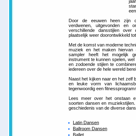
jaa
sta
een
Door de eeuwen heen zijn da
verdwenen, uitgevonden en on
verschillende dansstijlen over
plaatselijk weer doorontwikkeld t
Met de komst van moderne techni
muziek en het maken hiervan d
sampler heeft het mogelijk g
instrument te kunnen spelen, wel
en zodoende stijlen te combinere
iedereen over de hele wereld bere
Naast het kijken naar en het zelf
en leuke vorm van lichaamsbe
tegenwoordig een fitnessprogramm
Lees meer over het onstaan e
soorten dansen en muziekstijlen.
geschiedenis van de diverse dans
Latin Dansen
Ballroom Dansen
Ballet