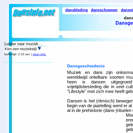
danskleding
dansschoenen
dansn
dans
Dansge
Luister naar muziek....
Kies een muziekstijl
buffertijd: 2-15 sec |
meer info:
Dansgeschiedenis
Muziek en dans zijn onlosmak
wereldwijd ontelbare soorten m
heen is dansen uitgegroeid
vrijetijdsbesteding die in veel c
"Lifestyle" met zich mee heeft gebr
Dansen is het (ritmisch) bewege
begin van de jaartelling werd er al
al in de prehistorie (dans-)rituele
Men
er
gel
geb