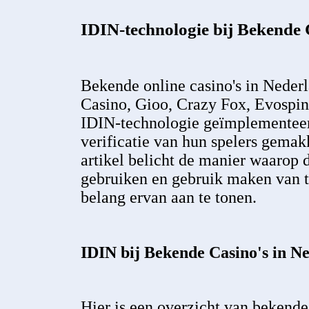
IDIN-technologie bij Bekende 
Bekende online casino's in Nederl
Casino, Gioo, Crazy Fox, Evospi
IDIN-technologie geïmplementeerd
verificatie van hun spelers gemakke
artikel belicht de manier waarop 
gebruiken en gebruik maken van ta
belang ervan aan te tonen.
IDIN bij Bekende Casino's in N
Hier is een overzicht van bekende