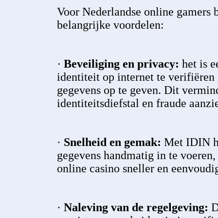
Voor Nederlandse online gamers b
belangrijke voordelen:
·
Beveiliging en privacy:
het is 
identiteit op internet te verifiëre
gegevens op te geven. Dit vermind
identiteitsdiefstal en fraude aanzie
·
Snelheid en gemak:
Met IDIN ho
gegevens handmatig in te voeren, 
online casino sneller en eenvoudi
·
Naleving van de regelgeving:
D