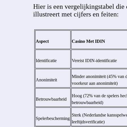
Hier is een vergelijkingstabel die
illustreert met cijfers en feiten:
Aspect
Casino Met IDIN
Identificatie
Vereist IDIN-identificatie
Minder anonimiteit (45% van de
Anonimiteit
voorkeur aan anonimiteit)
Hoog (72% van de spelers hec
Betrouwbaarheid
betrouwbaarheid)
Sterk (Nederlandse kansspelwet
Spelerbescherming
leeftijdsverificatie)