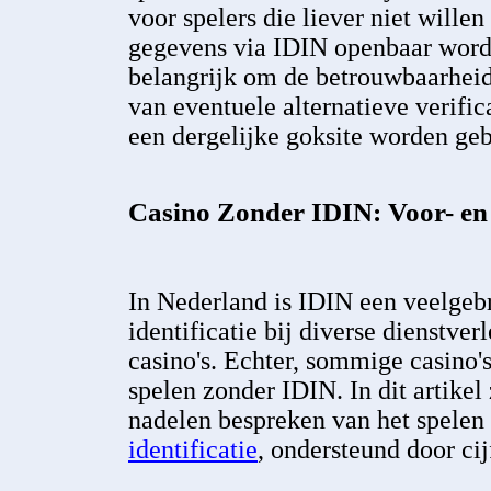
voor spelers die liever niet willen
gegevens via IDIN openbaar word
belangrijk om de betrouwbaarheid 
van eventuele alternatieve verif
een dergelijke goksite worden geb
Casino Zonder IDIN: Voor- en
In Nederland is IDIN een veelgeb
identificatie bij diverse dienstve
casino's. Echter, sommige casino'
spelen zonder IDIN. In dit artikel
nadelen bespreken van het spelen
identificatie
, ondersteund door cij