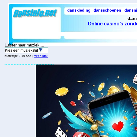
danskleding
dansschoenen
dansn
dans
Online casino’s zond
Luister naar muziek....
Kies een muziekstijl
buffertijd: 2-15 sec |
meer info: