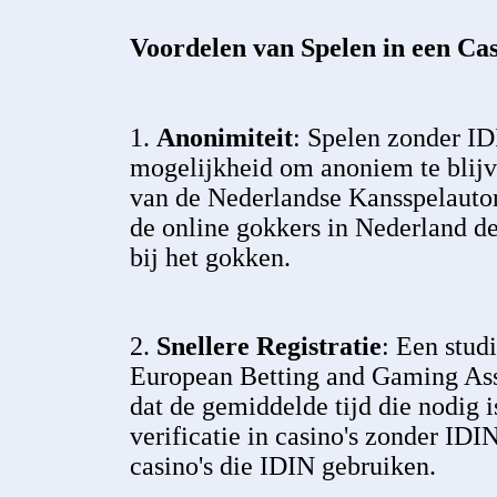
Voordelen van Spelen in een Ca
1.
Anonimiteit
: Spelen zonder ID
mogelijkheid om anoniem te blij
van de Nederlandse Kansspelautor
de online gokkers in Nederland d
bij het gokken.
2.
Snellere Registratie
: Een stud
European Betting and Gaming As
dat de gemiddelde tijd die nodig is
verificatie in casino's zonder IDI
casino's die IDIN gebruiken.